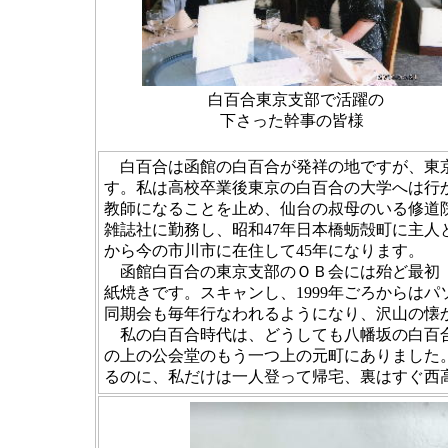
白百合東京支部で活躍の
下さった幹事の皆様
白百合は函館の白百合が発祥の地ですが、東京
す。私は高校卒業後東京の白百合の大学へは行
教師になることを止め、仙台の叔母のいる修道
雑誌社に勤務し、昭和47年日本橋蛎殻町に主人と日
から今の市川市に在住して45年になります。
函館白百合の東京支部のＯＢ会には殆ど最初（
紙焼きです。スキャンし、1999年ごろからは
同期会も毎年行なわれるようになり、沢山の懐
私の白百合時代は、どうしても八幡坂の白百
の上の公会堂のもう一つ上の元町にありました
るのに、私だけは一人登って帰宅、裏はすぐ西