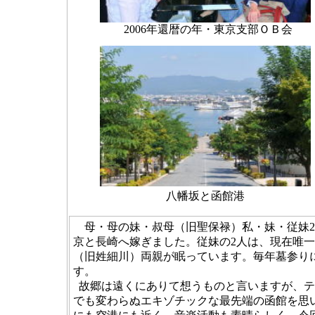
2006年還暦の年・東京支部ＯＢ会
八幡坂と函館港
母・母の妹・叔母（旧聖保禄）私・妹・従妹2
京と長崎へ嫁ぎました。従妹の2人は、現在唯
（旧姓細川）両親が眠っています。毎年墓参り
す。
故郷は遠くにありて想うものと言いますが、テ
でも変わらぬエキゾチックな最先端の函館を思