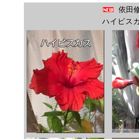
依田
ハイビス