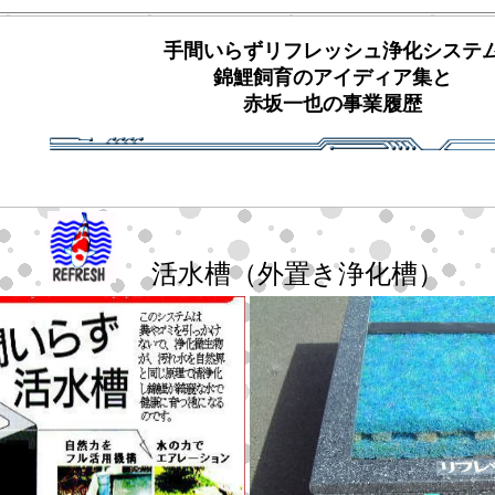
手間いらずリフレッシュ浄化システ
錦鯉飼育のアイディア集と
赤坂一也の事業履歴
活水槽（外置き浄化槽）