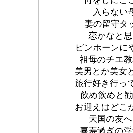
何をしにこ
入らない母
妻の留守タ
恋かなと思
ピンホーンに
祖母のチエ教
美男とか美女
旅行好き行っ
飲め飲めと勧
お迎えはどこ
天国の友へ
喜寿過ぎの浮