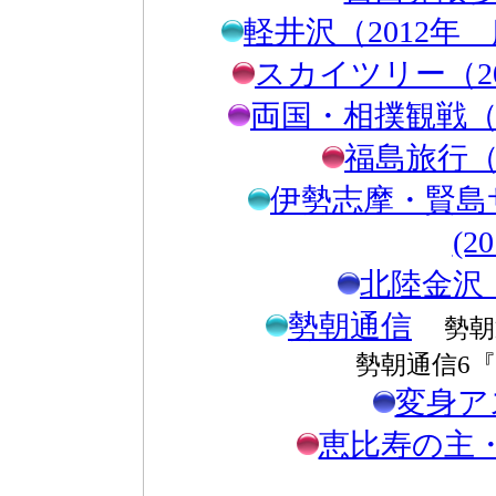
軽井沢（2012
スカイツリー（2
両国・相撲観戦（2
福島旅行（2
伊勢志摩・賢島
(2
北陸金沢（
勢朝通信
勢朝
勢朝通信6
変身ア
恵比寿の主