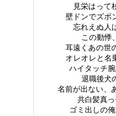
見栄はって
壁ドンでズボ
忘れえぬ人
この動悸
耳遠くあの世
オレオレと名
ハイタッチ腕
退職後犬
名前が出ない、
共白髪真っ
ゴミ出しの俺