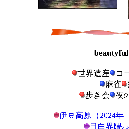
beautyf
世界遺産
コ
麻雀
歩き会
夜
伊豆高原（2024
目白界隈歩