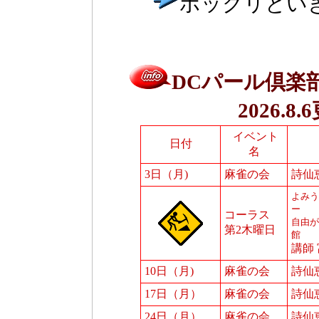
ポックリとい
DCパール倶楽部
2026.8
イベント
日付
名
3日（月)
麻雀の会
詩仙
よみう
ー
コーラス
自由が
第2木曜日
館
講師
10日（月)
麻雀の会
詩仙
17日（月）
麻雀の会
詩仙
24日（月）
麻雀の会
詩仙