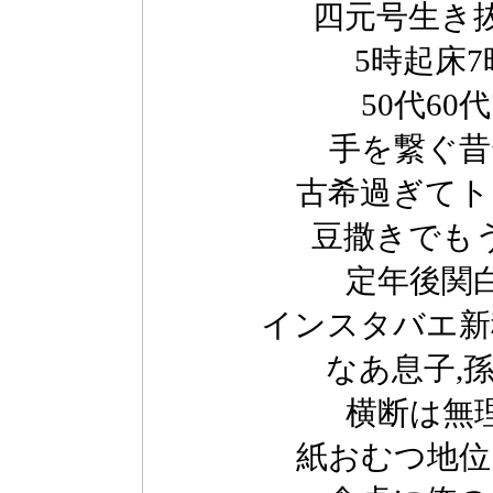
四元号生き
5時起床
50代60
手を繋ぐ昔
古希過ぎてト
豆撒きでも
定年後関
インスタバエ新
なあ息子,
横断は無
紙おむつ地位